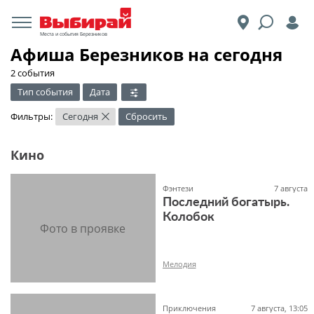
Места и события Березников
Афиша Березников на сегодня
2 события
Тип события
Дата
Фильтры:
Сегодня
Сбросить
×
Кино
Фэнтези
7 августа
Последний богатырь.
Колобок
Мелодия
Приключения
7 августа, 13:05